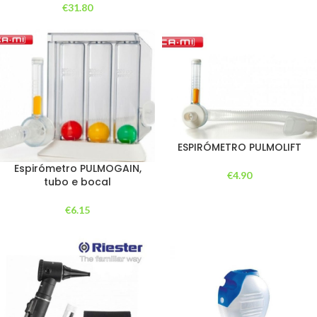
€
31.80
ESPIRÓMETRO PULMOLIFT
Espirómetro PULMOGAIN,
€
4.90
tubo e bocal
€
6.15