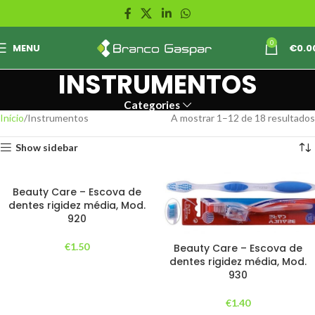
0
MENU
€
0.0
INSTRUMENTOS
Categories
Início
Instrumentos
A mostrar 1–12 de 18 resultados
Show sidebar
Beauty Care – Escova de
dentes rigidez média, Mod.
920
€
1.50
Beauty Care – Escova de
dentes rigidez média, Mod.
930
€
1.40