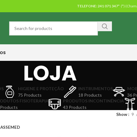
TELEFONE:
241 071 347*
(*) (Chama
OS
LOJA
OS
HIGIENE E PROTEÇÃO
INSTRUMENTOS
MOB
75 Products
18 Products
36 P
ODUTOS FISIOTERAPIA
PRODUTOS INCONTINÊNCIA
 Products
43 Products
Show
9
HASSEMED