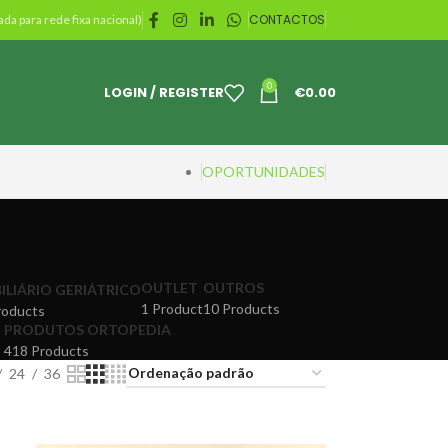
CONTACTOS
da para rede fixa nacional)
0
LOGIN / REGISTER
€
0.00
OPORTUNIDADES
OUTLET
OUTROS
ILIÁRIO GERIÁTRICO
1 Product
10 Products
roducts
PRODUTOS ORTOPEDIA
418 Products
24
36