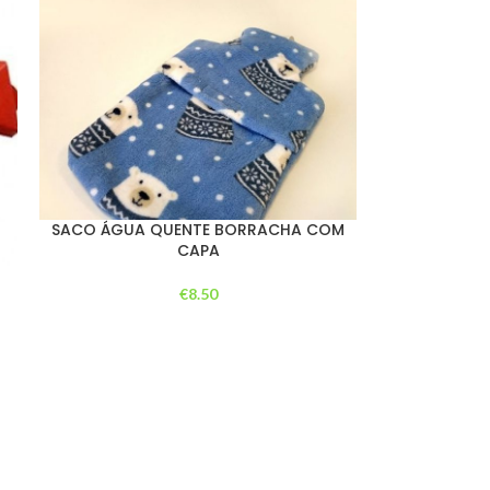
SACO ÁGUA QUENTE BORRACHA COM
CAPA
€
8.50