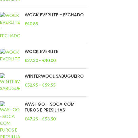
WOCK EVERLITE - FECHADO
€
40.85
WOCK EVERLITE
€
37.30
–
€
40.00
WINTERWOOL SABUGUEIRO
€
52.95
–
€
59.55
WASHGO - SOCA COM
FUROS E PRESILHAS
€
47.25
–
€
53.50