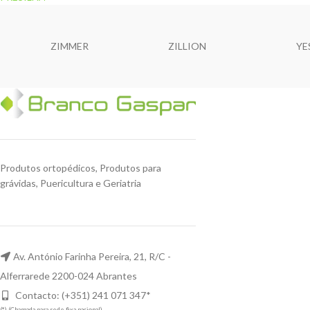
ZIMMER
ZILLION
YE
Produtos ortopédicos, Produtos para
grávidas, Puericultura e Geriatria
Av. António Farinha Pereira, 21, R/C -
Alferrarede 2200-024 Abrantes
Contacto: (+351) 241 071 347*
(*) (Chamada para rede fixa nacional)