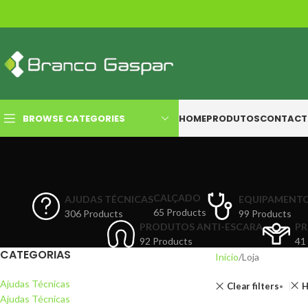
BROWSE CATEGORIES
HOME
PRODUTOS
CONTACT
CALÇADO
AJUDAS TÉCNICAS
EQUIPAMENT
65 Products
306 Products
99 Products
PRODUTOS ANTI-ESCARA
PR
92 Products
41
CATEGORIAS
Início
Loja
Ajudas Técnicas
Clear filters
Ajudas Técnicas