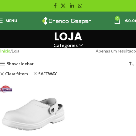
0
MENU
€
0.0
LOJA
Categories
Início
Loja
Apenas um resultado
Show sidebar
Clear filters
SAFEWAY