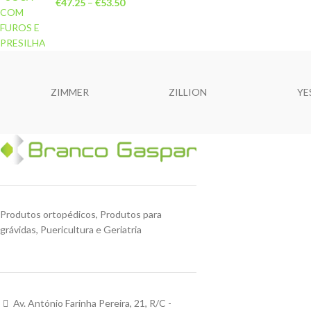
€
47.25
–
€
53.50
ZIMMER
ZILLION
YE
Produtos ortopédicos, Produtos para
grávidas, Puericultura e Geriatria
Av. António Farinha Pereira, 21, R/C -