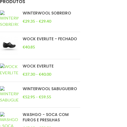
PRODUTOS
WINTERWOOL SOBREIRO
€
29.35
–
€
29.40
WOCK EVERLITE - FECHADO
€
40.85
WOCK EVERLITE
€
37.30
–
€
40.00
WINTERWOOL SABUGUEIRO
€
52.95
–
€
59.55
WASHGO - SOCA COM
FUROS E PRESILHAS