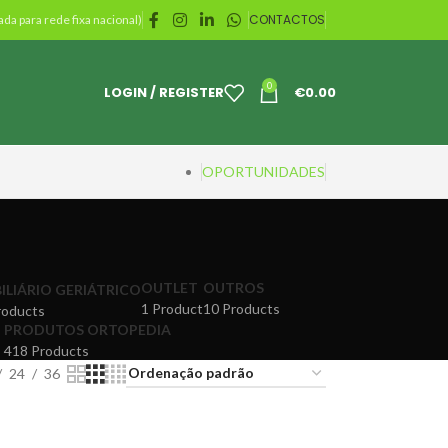
CONTACTOS
da para rede fixa nacional)
0
LOGIN / REGISTER
€
0.00
OPORTUNIDADES
OUTLET
OUTROS
ILIÁRIO GERIÁTRICO
1 Product
10 Products
roducts
PRODUTOS ORTOPEDIA
418 Products
24
36