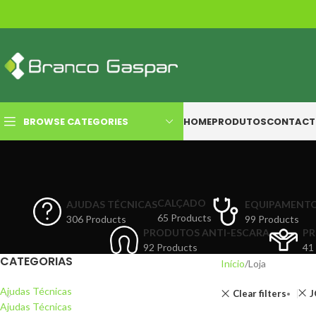
BROWSE CATEGORIES
HOME
PRODUTOS
CONTACT
CALÇADO
AJUDAS TÉCNICAS
EQUIPAMENT
65 Products
306 Products
99 Products
PRODUTOS ANTI-ESCARA
PR
92 Products
41
CATEGORIAS
Início
Loja
Ajudas Técnicas
Clear filters
J
Ajudas Técnicas