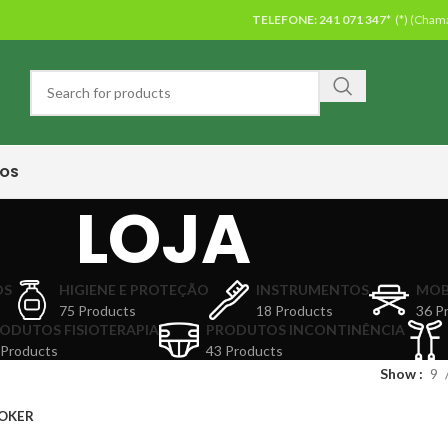
TELEFONE:
241 071 347*
(*) (Chama
OS
LOJA
OS
HIGIENE E PROTEÇÃO
INSTRUMENTOS
MOB
75 Products
18 Products
36 P
ODUTOS FISIOTERAPIA
PRODUTOS INCONTINÊNCIA
 Products
43 Products
Show
9
OKER