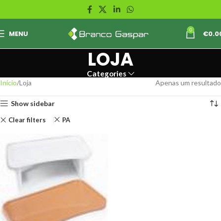
0
MENU
€
0.0
LOJA
Categories
Início
Loja
Apenas um resultado
Show sidebar
Clear filters
PA