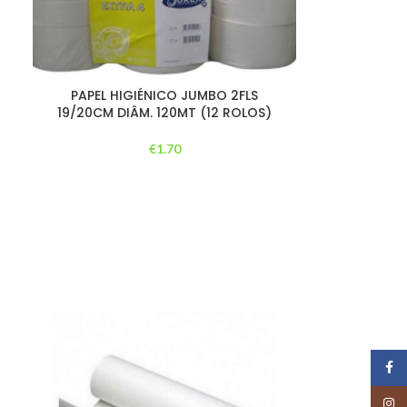
PAPEL HIGIÉNICO JUMBO 2FLS
19/20CM DIÂM. 120MT (12 ROLOS)
€
1.70
Face
Insta