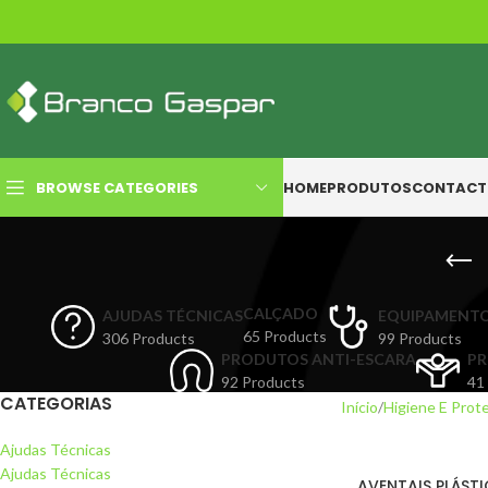
BROWSE CATEGORIES
HOME
PRODUTOS
CONTACT
CALÇADO
AJUDAS TÉCNICAS
EQUIPAMENT
65 Products
306 Products
99 Products
PRODUTOS ANTI-ESCARA
PR
92 Products
41
CATEGORIAS
Início
Higiene E Prot
Ajudas Técnicas
Ajudas Técnicas
AVENTAIS PLÁSTI