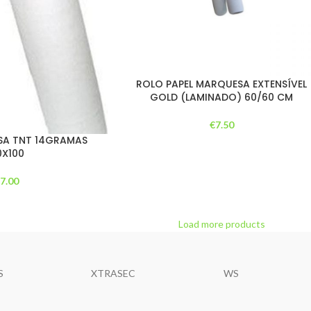
ROLO PAPEL MARQUESA EXTENSÍVEL
GOLD (LAMINADO) 60/60 CM
€
7.50
SA TNT 14GRAMAS
0X100
€
7.00
Load more products
S
XTRASEC
WS