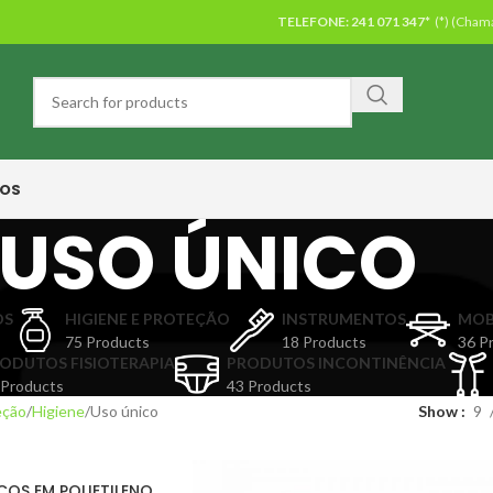
TELEFONE:
241 071 347*
(*) (Chama
OS
USO ÚNICO
OS
HIGIENE E PROTEÇÃO
INSTRUMENTOS
MOB
75 Products
18 Products
36 P
ODUTOS FISIOTERAPIA
PRODUTOS INCONTINÊNCIA
 Products
43 Products
eção
Higiene
Uso único
Show
9
COS EM POLIETILENO