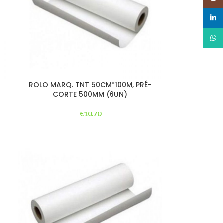
linked
What
ROLO MARQ. TNT 50CM*100M, PRÉ-
CORTE 500MM (6UN)
€
10.70