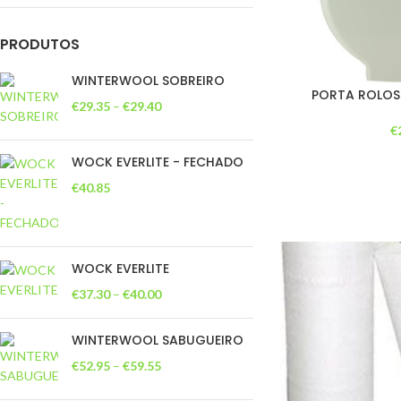
PRODUTOS
WINTERWOOL SOBREIRO
PORTA ROLO
€
29.35
–
€
29.40
€
WOCK EVERLITE - FECHADO
€
40.85
WOCK EVERLITE
€
37.30
–
€
40.00
WINTERWOOL SABUGUEIRO
€
52.95
–
€
59.55