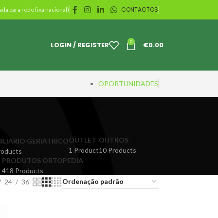
CONTACTOS
da para rede fixa nacional)
0
LOGIN / REGISTER
€
0.00
OPORTUNIDADES
OUTLET
OUTROS
ILIÁRIO GERIÁTRICO
1 Product
10 Products
roducts
PRODUTOS ORTOPEDIA
418 Products
24
36