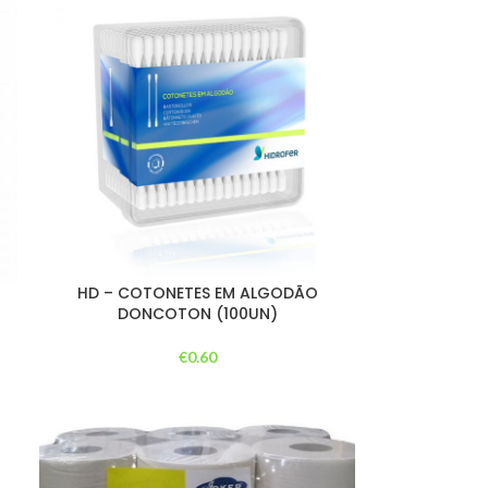
HD – COTONETES EM ALGODÃO
DONCOTON (100UN)
€
0.60