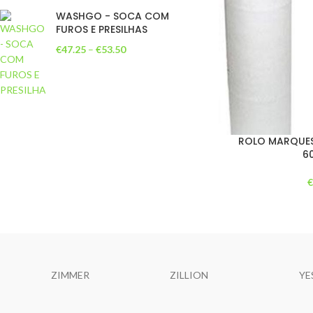
WASHGO - SOCA COM
FUROS E PRESILHAS
€
47.25
–
€
53.50
ROLO MARQUE
6
ZIMMER
ZILLION
YE